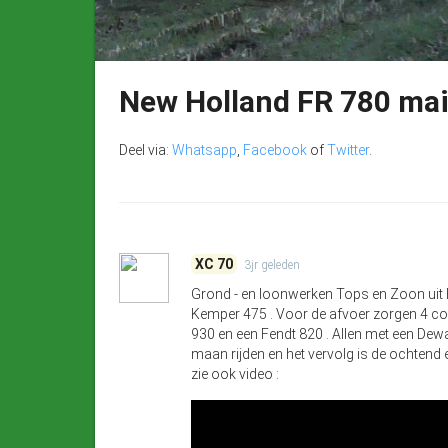
New Holland FR 780 ma
Deel via:
Whatsapp
,
Facebook
of
Twitter
.
XC 70
3jr
geleden
Grond - en loonwerken Tops en Zoon uit
Kemper 475 . Voor de afvoer zorgen 4 com
930 en een Fendt 820 . Allen met een Dewa 
maan rijden en het vervolg is de ochtend 
zie ook video :