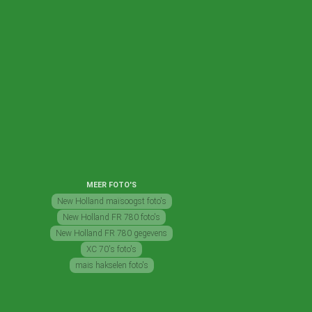
MEER FOTO'S
New Holland maïsoogst foto's
New Holland FR 780 foto's
New Holland FR 780 gegevens
XC 70's foto's
mais hakselen foto's