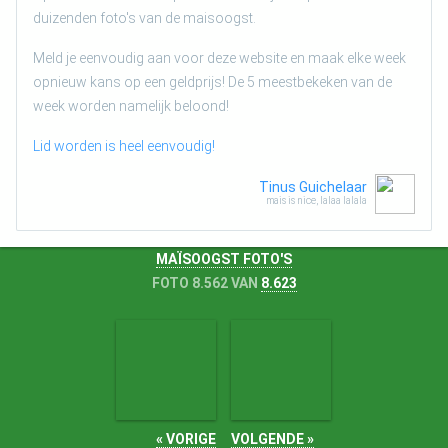
duizenden foto's van de maisoogst.
Meld je eenvoudig aan voor deze website en maak elke week
opnieuw kans op een geldprijs! De 5 meestbekeken van de
week worden namelijk beloond!
Lid worden is heel eenvoudig!
Tinus Guichelaar
mais is nice, lalaa lalala
MAÏSOOGST FOTO'S
FOTO 8.562 VAN
8.623
« VORIGE
VOLGENDE »