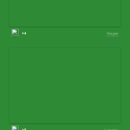
+4
Reageer
+5