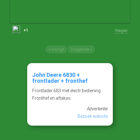
+1
Reageer
« Vorige
Volgende »
John Deere 6830 +
frontlader + fronthef
Frontlader 683 met electr bediening
Fronthef en aftakas.
Advertentie
Bezoek website