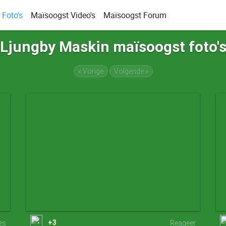
Foto's
Maïsoogst Video's
Maïsoogst Forum
Ljungby Maskin maïsoogst foto'
« Vorige
Volgende »
+3
ies
Reageer