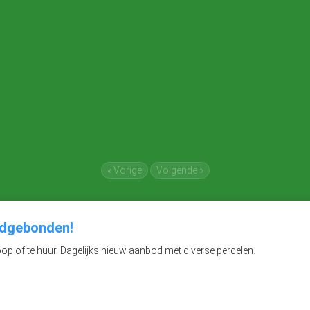
« Vorige
Volgende »
ndgebonden!
p of te huur. Dagelijks nieuw aanbod met diverse percelen.