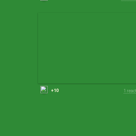
+10
1 reac