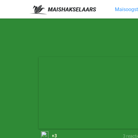
Maïsoogst 
+3
3 react