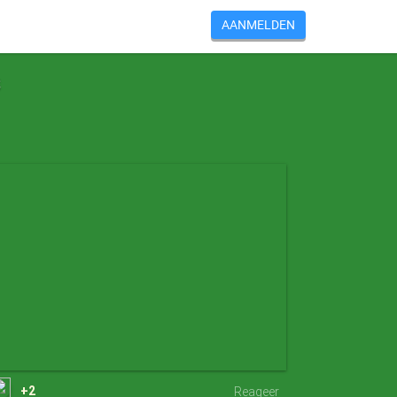
AANMELDEN
s
+2
Reageer