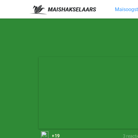
Maïsoogst 
+19
3 react