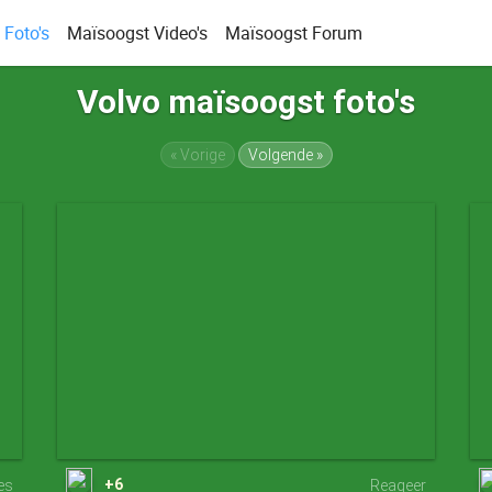
Foto's
Maïsoogst Video's
Maïsoogst Forum
Volvo maïsoogst foto's
« Vorige
Volgende »
+6
ies
Reageer