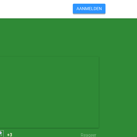
AANMELDEN
+3
Reageer