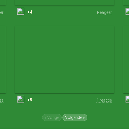
+4
er
Reageer
+5
ies
1 reactie
« Vorige
Volgende »