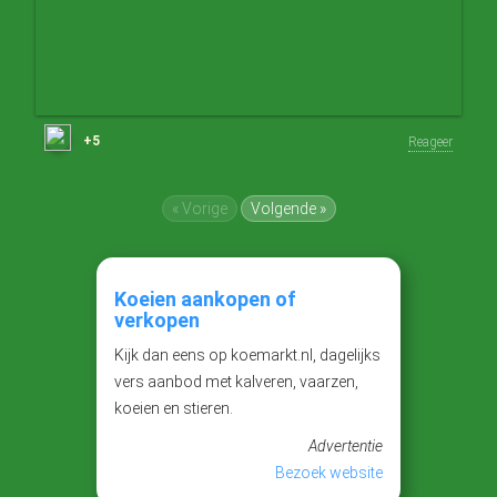
+5
Reageer
« Vorige
Volgende »
Koeien aankopen of
verkopen
Kijk dan eens op koemarkt.nl, dagelijks
vers aanbod met kalveren, vaarzen,
koeien en stieren.
Advertentie
Bezoek website