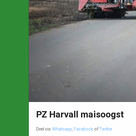
PZ Harvall maisoogst
Deel via:
Whatsapp
,
Facebook
of
Twitter
.