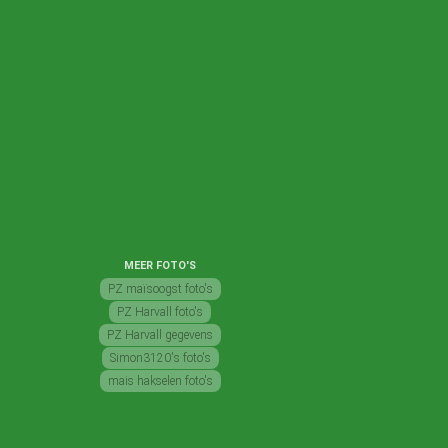
MEER FOTO'S
PZ maïsoogst foto's
PZ Harvall foto's
PZ Harvall gegevens
Simon3120's foto's
mais hakselen foto's