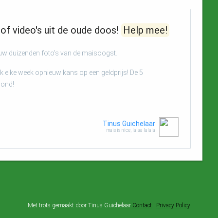
of video's uit de oude doos!
Help mee!
euw duizenden foto's van de maisoogst.
 elke week opnieuw kans op een geldprijs! De 5
oond!
Tinus Guichelaar
mais is nice, lalaa lalala
Met trots gemaakt door Tinus Guichelaar
Contact
|
Privacy Policy