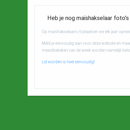
Heb je nog maïshakselaar foto's 
Op maishakselaars.nl plaatsen we elk jaar opni
Meld je eenvoudig aan voor deze website en maak
meestbekeken van de week worden namelijk bel
Lid worden is heel eenvoudig!