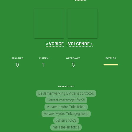
« VORIGE
VOLGENDE »
REACTIES
PUNTEN
WEERGAVES
BATTLES
0
1
5
MEER FOTO'S
De Samenwerking BV transportfoto's
Vervaet maïsoogst foto's
Vervaet Hydro Trike foto's
Vervaet Hydro Trike gegevens
betten's foto's
maiszaaien foto's