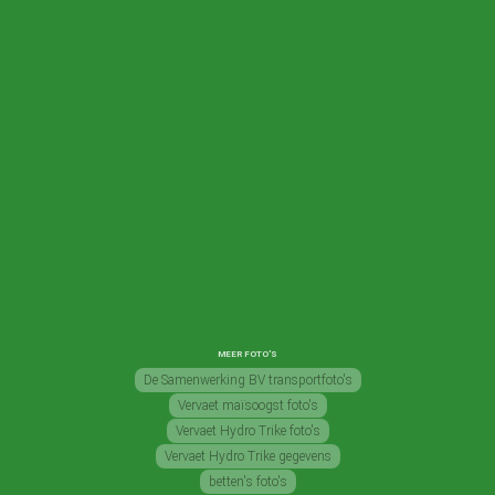
MEER FOTO'S
De Samenwerking BV transportfoto's
Vervaet maïsoogst foto's
Vervaet Hydro Trike foto's
Vervaet Hydro Trike gegevens
betten's foto's