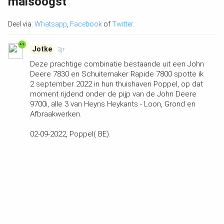
maisoogst
Deel via:
Whatsapp
,
Facebook
of
Twitter
.
+1
Jotke
3jr
Deze prachtige combinatie bestaande uit een John
Deere 7830 en Schuitemaker Rapide 7800 spotte ik
2 september 2022 in hun thuishaven Poppel, op dat
moment rijdend onder de pijp van de John Deere
9700i, alle 3 van Heyns Heykants - Loon, Grond en
Afbraakwerken.
02-09-2022, Poppel( BE).