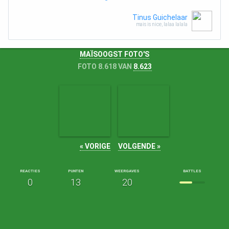
Tinus Guichelaar
mais is nice, lalaa lalala
MAÏSOOGST FOTO'S
FOTO 8.618 VAN
8.623
« VORIGE
VOLGENDE »
REACTIES
PUNTEN
WEERGAVES
BATTLES
0
13
20