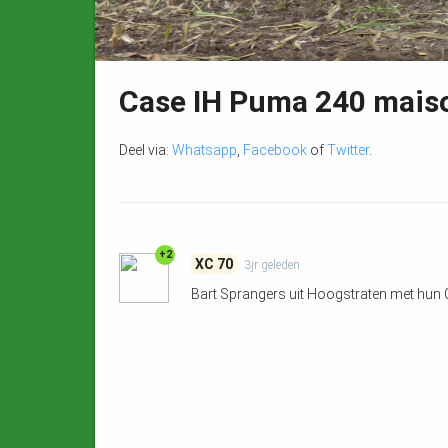
Case IH Puma 240 mais
Deel via:
Whatsapp
,
Facebook
of
Twitter
.
+2
XC 70
3jr
geleden
Bart Sprangers uit Hoogstraten met hun