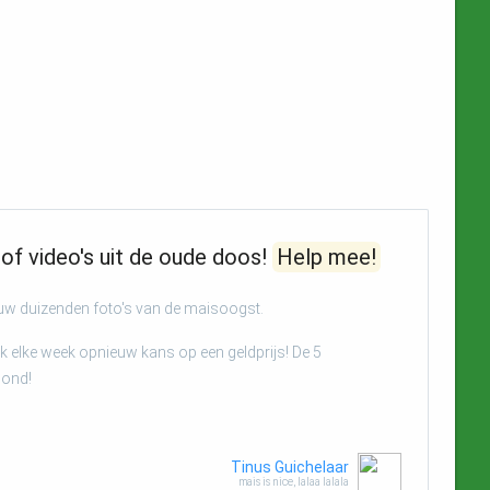
of video's uit de oude doos!
Help mee!
euw duizenden foto's van de maisoogst.
 elke week opnieuw kans op een geldprijs! De 5
oond!
Tinus Guichelaar
mais is nice, lalaa lalala