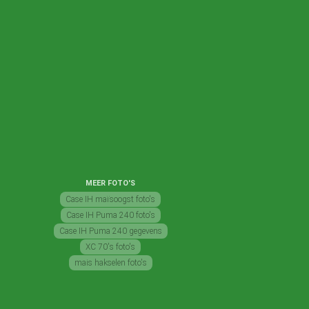
MEER FOTO'S
Case IH maïsoogst foto's
Case IH Puma 240 foto's
Case IH Puma 240 gegevens
XC 70's foto's
mais hakselen foto's