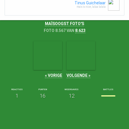
Tinus Guichelaar
mais is nice, lalaa lalala
MAÏSOOGST FOTO'S
FOTO 8.567 VAN
8.623
« VORIGE
VOLGENDE »
REACTIES
PUNTEN
WEERGAVES
BATTLES
1
16
12