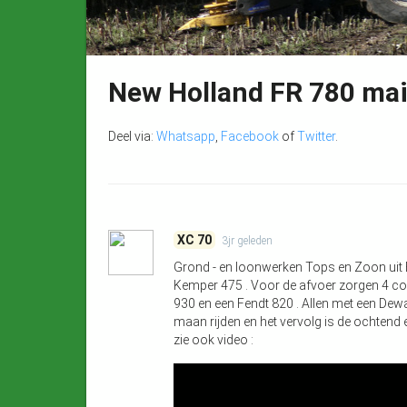
New Holland FR 780 ma
Deel via:
Whatsapp
,
Facebook
of
Twitter
.
XC 70
3jr
geleden
Grond - en loonwerken Tops en Zoon uit
Kemper 475 . Voor de afvoer zorgen 4 com
930 en een Fendt 820 . Allen met een Dewa 
maan rijden en het vervolg is de ochtend 
zie ook video :