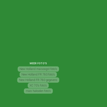
MEER FOTO'S
New Holland maïsoogst foto's
New Holland FR 780 foto's
New Holland FR 780 gegevens
XC 70's foto's
mais hakselen foto's