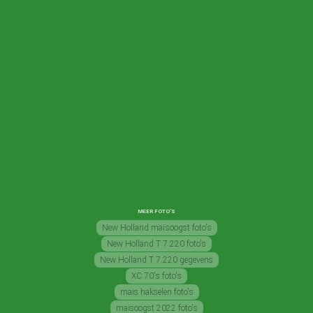
MEER FOTO'S
New Holland maïsoogst foto's
New Holland T 7.220 foto's
New Holland T 7.220 gegevens
XC 70's foto's
mais hakselen foto's
maisoogst 2022 foto's