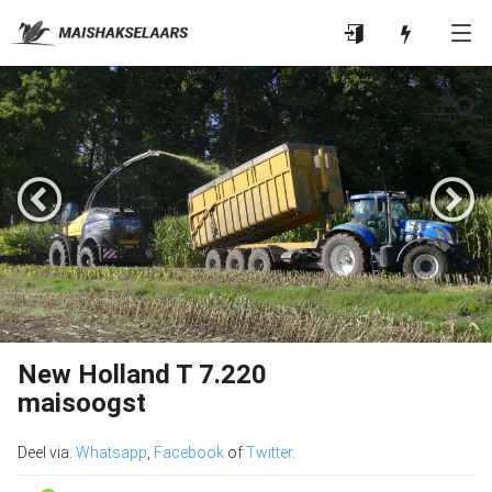
New Holland T 7.220
maisoogst
Deel via:
Whatsapp
,
Facebook
of
Twitter
.