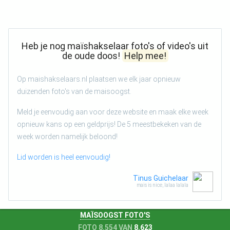
Heb je nog maïshakselaar foto's of video's uit
de oude doos!
Help mee!
Op maishakselaars.nl plaatsen we elk jaar opnieuw
duizenden foto's van de maisoogst.
Meld je eenvoudig aan voor deze website en maak elke week
opnieuw kans op een geldprijs! De 5 meestbekeken van de
week worden namelijk beloond!
Lid worden is heel eenvoudig!
Tinus Guichelaar
mais is nice, lalaa lalala
MAÏSOOGST FOTO'S
FOTO 8.554 VAN
8.623