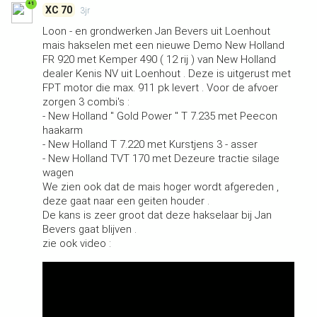
+1
XC 70
3jr
Loon - en grondwerken Jan Bevers uit Loenhout
mais hakselen met een nieuwe Demo New Holland
FR 920 met Kemper 490 ( 12 rij ) van New Holland
dealer Kenis NV uit Loenhout . Deze is uitgerust met
FPT motor die max. 911 pk levert . Voor de afvoer
zorgen 3 combi's :
- New Holland " Gold Power " T 7.235 met Peecon
haakarm
- New Holland T 7.220 met Kurstjens 3 - asser
- New Holland TVT 170 met Dezeure tractie silage
wagen
We zien ook dat de mais hoger wordt afgereden ,
deze gaat naar een geiten houder .
De kans is zeer groot dat deze hakselaar bij Jan
Bevers gaat blijven .
zie ook video :