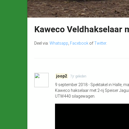
Kaweco Veldhakselaar 
Deel via:
Whatsapp
,
Facebook
of
Twitter
.
joop2
7jr
geleden
9 september 2018 - Spektakel in Halle, m
Kaweco hakselaar met 2-rij Speiser Jagu
UTW440 silagewagen.