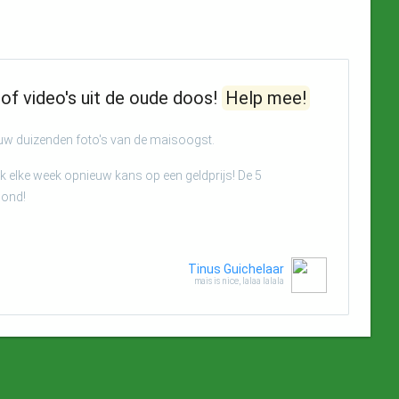
of video's uit de oude doos!
Help mee!
euw duizenden foto's van de maisoogst.
 elke week opnieuw kans op een geldprijs! De 5
oond!
Tinus Guichelaar
mais is nice, lalaa lalala