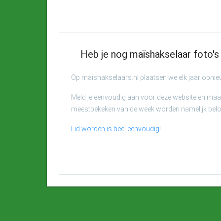
Heb je nog maïshakselaar foto's 
Op maishakselaars.nl plaatsen we elk jaar opni
Meld je eenvoudig aan voor deze website en maak
meestbekeken van de week worden namelijk bel
Lid worden is heel eenvoudig!