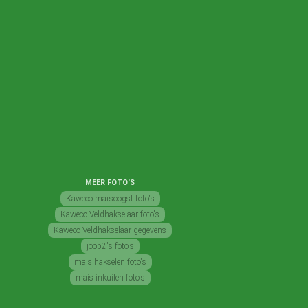
MEER FOTO'S
Kaweco maïsoogst foto's
Kaweco Veldhakselaar foto's
Kaweco Veldhakselaar gegevens
joop2's foto's
mais hakselen foto's
mais inkuilen foto's