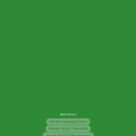
MEER FOTO'S
Vervaet maïsoogst foto's
Vervaet Hydro Trike foto's
Vervaet Hydro Trike gegevens