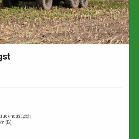
gst
ruck naast zich.
em (B)