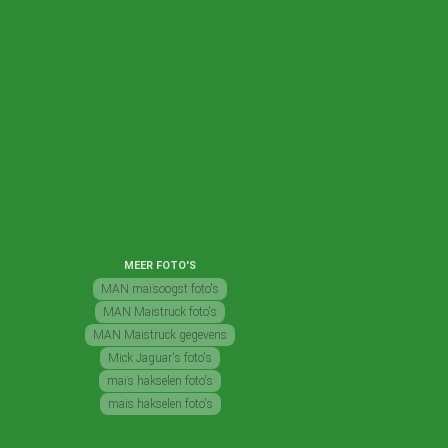
MEER FOTO'S
MAN maïsoogst foto's
MAN Maistruck foto's
MAN Maistruck gegevens
Mick Jaguar's foto's
maïs hakselen foto's
mais hakselen foto's