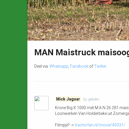
MAN Maistruck maisoo
Deel via:
Whatsapp
,
Facebook
of
Twitter
.
Mick Jaguar
8jr
geleden
Krone Big X 1000 met M.A.N 26.281 maist
Loonwerken Van Holderbeke uit Zomerg
Filmpje? ->
tractorfan.nl/movie/49331/