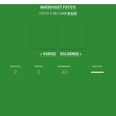
MAÏSOOGST FOTO'S
FOTO 3.951 VAN
8.623
« VORIGE
VOLGENDE »
REACTIES
PUNTEN
WEERGAVES
BATTLES
0
3
43