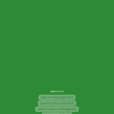
MEER FOTO'S
Case IH maïsoogst foto's
Case IH Optum 300 foto's
Case IH Optum 300 gegevens