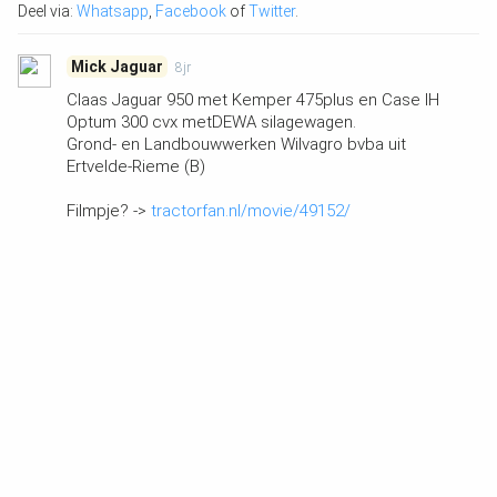
Deel via:
Whatsapp
,
Facebook
of
Twitter
.
Mick Jaguar
8jr
Claas Jaguar 950 met Kemper 475plus en Case IH
Optum 300 cvx metDEWA silagewagen.
Grond- en Landbouwwerken Wilvagro bvba uit
Ertvelde-Rieme (B)
Filmpje? ->
tractorfan.nl/movie/49152/