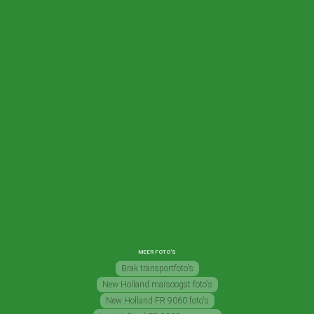
MEER FOTO'S
Brak transportfoto's
New Holland maïsoogst foto's
New Holland FR 9060 foto's